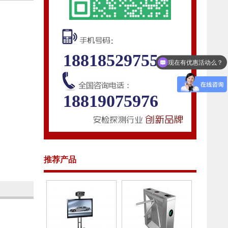
18818529755
现在有优惠活动么？
18819075976
推荐产品