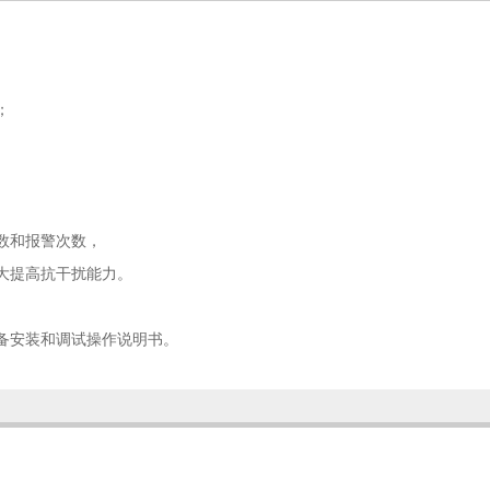
；
。
数和报警次数，
大提高抗干扰能力。
。
备安装和调试操作说明书。