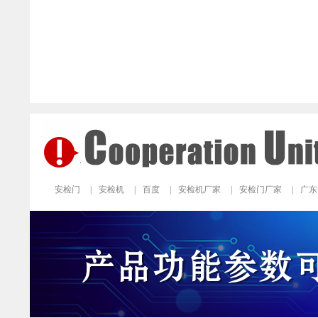
安检门
|
安检机
|
百度
|
安检机厂家
|
安检门厂家
|
广东